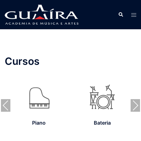
Pular
para
Search
Tog
o
men
conteúdo
Cursos
Piano
Bateria