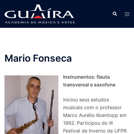
Pular
para
Search
Tog
o
men
conteúdo
Mario Fonseca
Instrumentos: flauta
transversal e saxofone
Iniciou seus estudos
musicais com o professor
Marco Aurélio Koentopp em
1992. Participou do III
Festival de Inverno da UFPR