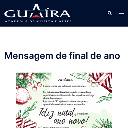
Pular
para
Search
Tog
o
men
conteúdo
Mensagem de final de ano