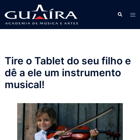
Pular
para
Search
Tog
o
men
conteúdo
Tire o Tablet do seu filho e
dê a ele um instrumento
musical!